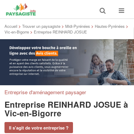
Toggle
Toggle
search
navigat
Accueil
>
Trouver un paysagiste
>
Midi-Pyrénées
>
Hautes-Pyrénées
>
Vic-en-Bigorre
>
Entreprise REINHARD JOSUE
Entreprise d'aménagement paysager
Entreprise REINHARD JOSUE
à
Vic-en-Bigorre
Il s'agit de votre entreprise ?