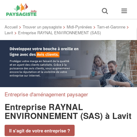
Toggle
Toggle
search
navigat
Accueil
>
Trouver un paysagiste
>
Midi-Pyrénées
>
Tarn-et-Garonne
>
Lavit
>
Entreprise RAYNAL ENVIRONNEMENT (SAS)
Entreprise d'aménagement paysager
Entreprise RAYNAL
ENVIRONNEMENT (SAS)
à Lavit
Il s'agit de votre entreprise ?