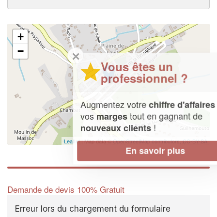
+
−
✕
Vous êtes un
professionnel ?
Augmentez votre
et
chiffre d'affaires
vos
tout en gagnant de
marges
!
nouveaux clients
Leaflet
| Map data ©
OpenStreetMap contributors,
CC-BY-SA
En savoir plus
Demande de devis 100% Gratuit
Erreur lors du chargement du formulaire