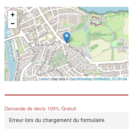
+
−
✕
Au
vo
no
Leaflet
| Map data ©
OpenStreetMap contributors,
CC-BY-SA
Demande de devis 100% Gratuit
Erreur lors du chargement du formulaire