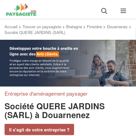
Toggle
Toggle
search
navigat
Accueil
>
Trouver un paysagiste
>
Bretagne
>
Finistère
>
Douarnenez
>
Société QUERE JARDINS (SARL)
Entreprise d'aménagement paysager
Société QUERE JARDINS
(SARL)
à Douarnenez
Il s'agit de votre entreprise ?