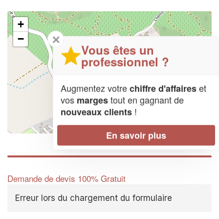
+
✕
−
Vous êtes un
professionnel ?
Augmentez votre
et
chiffre d'affaires
vos
tout en gagnant de
marges
!
nouveaux clients
Leaflet
| Map data ©
OpenStreetMap contributors,
CC-BY-SA
En savoir plus
Demande de devis 100% Gratuit
Erreur lors du chargement du formulaire