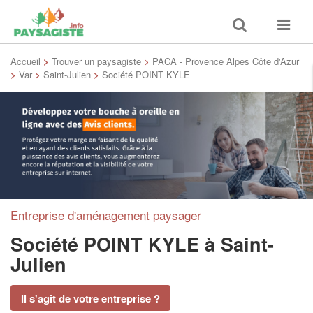
Toggle
Toggle
search
navigat
Accueil
>
Trouver un paysagiste
>
PACA - Provence Alpes Côte d'Azur
>
Var
>
Saint-Julien
>
Société POINT KYLE
Entreprise d'aménagement paysager
Société POINT KYLE
à Saint-
Julien
Il s'agit de votre entreprise ?