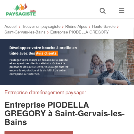
Toggle
Toggle
search
navigat
Accueil
>
Trouver un paysagiste
>
Rhône-Alpes
>
Haute-Savoie
>
Saint-Gervais-les-Bains
>
Entreprise PIODELLA GREGORY
Entreprise d'aménagement paysager
Entreprise PIODELLA
GREGORY
à Saint-Gervais-les-
Bains