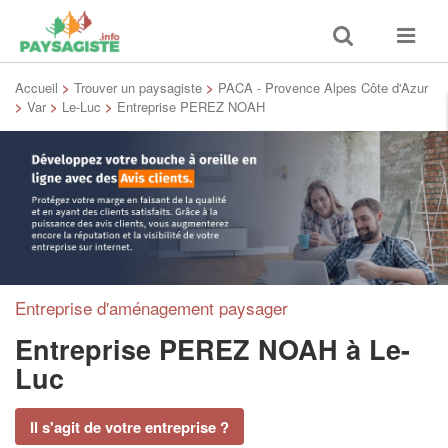
Toggle
Toggle
search
navigat
Accueil
>
Trouver un paysagiste
>
PACA - Provence Alpes Côte d'Azur
>
Var
>
Le-Luc
>
Entreprise PEREZ NOAH
Entreprise d'aménagement paysager
Entreprise PEREZ NOAH
à Le-
Luc
Il s'agit de votre entreprise ?