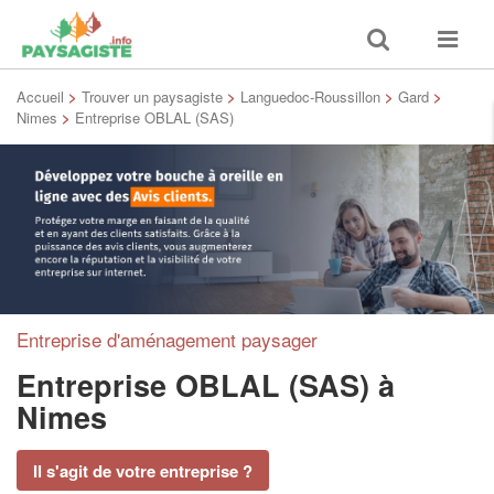
Toggle
Toggle
search
navigat
Accueil
>
Trouver un paysagiste
>
Languedoc-Roussillon
>
Gard
>
Nimes
>
Entreprise OBLAL (SAS)
Entreprise d'aménagement paysager
Entreprise OBLAL (SAS)
à
Nimes
Il s'agit de votre entreprise ?