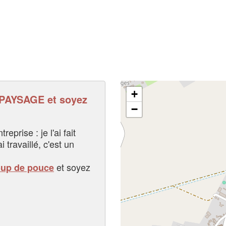
+
AYSAGE et soyez
−
eprise : je l'ai fait
i travaillé, c'est un
et soyez
oup de pouce