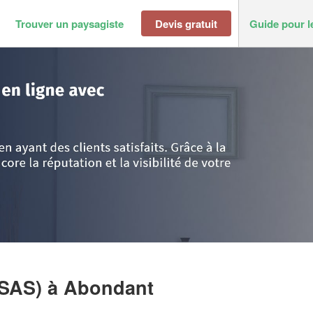
Trouver un paysagiste
Devis gratuit
Guide pour l
Abondant
>
Entreprise NELPAYSAGE (SAS)
(SAS)
à Abondant