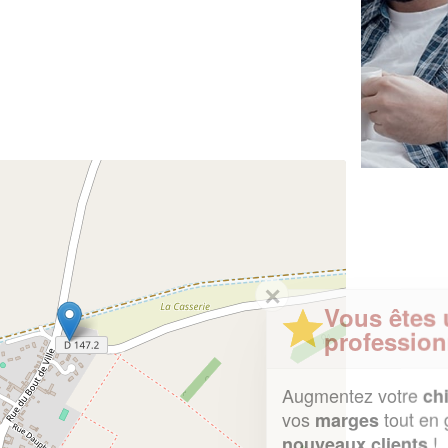
✕
Vous êtes un
professionnel ?
Augmentez votre
et
chiffre d'affaires
vos
tout en gagnant de
marges
!
nouveaux clients