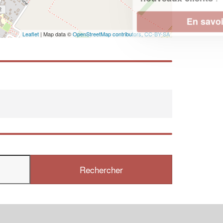
En savoir plus
Leaflet
| Map data ©
OpenStreetMap contributors,
CC-BY-SA