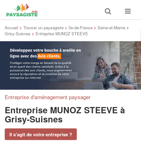
Toggle
Toggle
search
navigat
Accueil
>
Trouver un paysagiste
>
Ile-de-France
>
Seine-et-Marne
>
Grisy-Suisnes
>
Entreprise MUNOZ STEEVE
Entreprise d'aménagement paysager
Entreprise MUNOZ STEEVE
à
Grisy-Suisnes
Il s'agit de votre entreprise ?