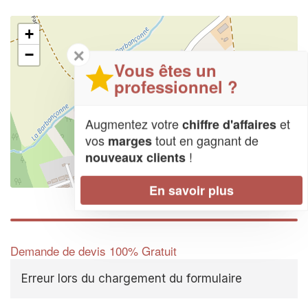
+
✕
−
Vous êtes un
professionnel ?
Augmentez votre
et
chiffre d'affaires
vos
tout en gagnant de
marges
!
nouveaux clients
Leaflet
| Map data ©
OpenStreetMap contributors,
CC-BY-SA
En savoir plus
Demande de devis 100% Gratuit
Erreur lors du chargement du formulaire