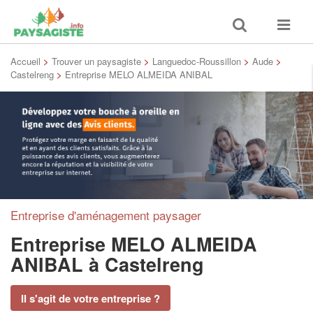
Toggle
Toggle
search
navigat
Accueil
>
Trouver un paysagiste
>
Languedoc-Roussillon
>
Aude
>
Castelreng
>
Entreprise MELO ALMEIDA ANIBAL
Entreprise d'aménagement paysager
Entreprise MELO ALMEIDA
ANIBAL
à Castelreng
Il s'agit de votre entreprise ?