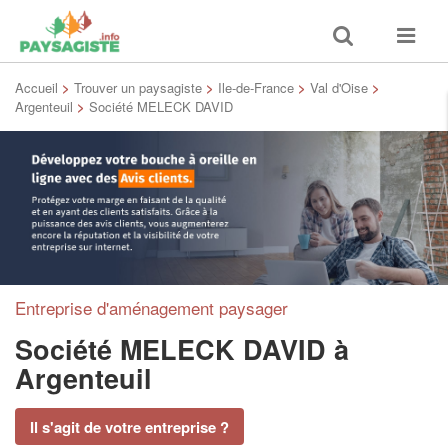
Toggle
Toggle
search
navigat
Accueil
>
Trouver un paysagiste
>
Ile-de-France
>
Val d'Oise
>
Argenteuil
>
Société MELECK DAVID
Entreprise d'aménagement paysager
Société MELECK DAVID
à
Argenteuil
Il s'agit de votre entreprise ?