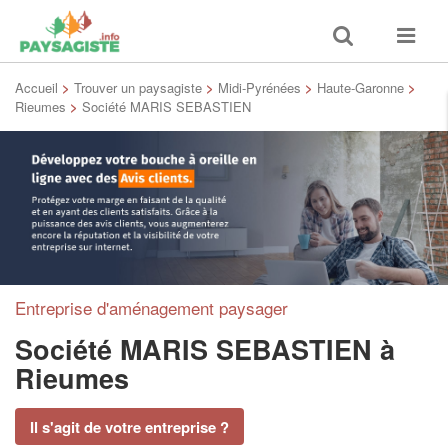
Toggle
Toggle
search
navigat
Accueil
>
Trouver un paysagiste
>
Midi-Pyrénées
>
Haute-Garonne
>
Rieumes
>
Société MARIS SEBASTIEN
Entreprise d'aménagement paysager
Société MARIS SEBASTIEN
à
Rieumes
Il s'agit de votre entreprise ?