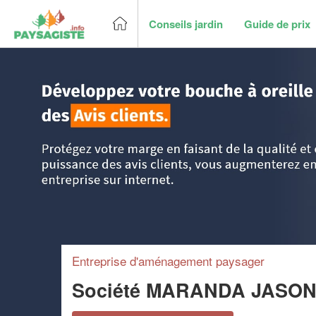
Conseils jardin
Guide de prix
Accueil
>
Trouver un paysagiste
>
Ile-de-France
>
Seine St
Entreprise d'aménagement paysager
Société MARANDA JASO