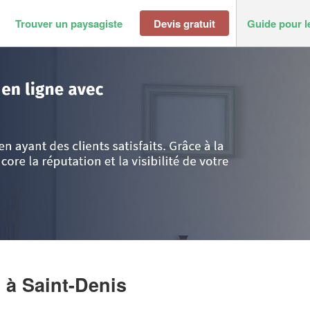
Trouver un paysagiste
Devis gratuit
Guide pour l
 Denis
>
Saint-Denis
>
Société MARANDA JASON
N
à Saint-Denis