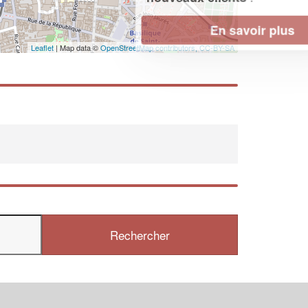
En savoir plus
Leaflet
| Map data ©
OpenStreetMap contributors,
CC-BY-SA