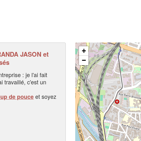
+
ANDA JASON et
−
sés
eprise : je l'ai fait
i travaillé, c'est un
et soyez
oup de pouce