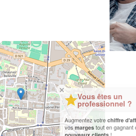
✕
Vous êtes un
professionnel ?
Augmentez votre
et
chiffre d'affaires
vos
tout en gagnant de
marges
!
nouveaux clients