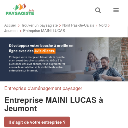
Toggle
Toggle
search
navigat
Accueil
>
Trouver un paysagiste
>
Nord Pas-de-Calais
>
Nord
>
Jeumont
>
Entreprise MAINI LUCAS
Entreprise d'aménagement paysager
Entreprise MAINI LUCAS
à
Jeumont
Il s'agit de votre entreprise ?