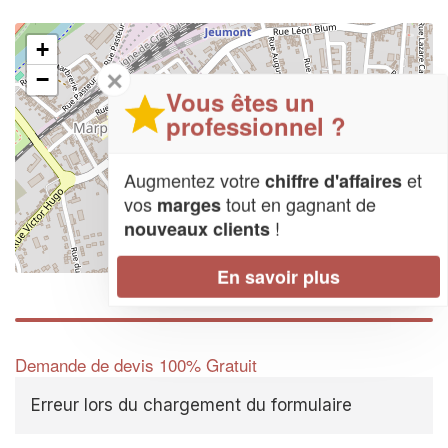
+
✕
−
Vous êtes un
professionnel ?
Augmentez votre
et
chiffre d'affaires
vos
tout en gagnant de
marges
!
nouveaux clients
Leaflet
| Map data ©
OpenStreetMap contributors,
CC-BY-SA
En savoir plus
Demande de devis 100% Gratuit
Erreur lors du chargement du formulaire