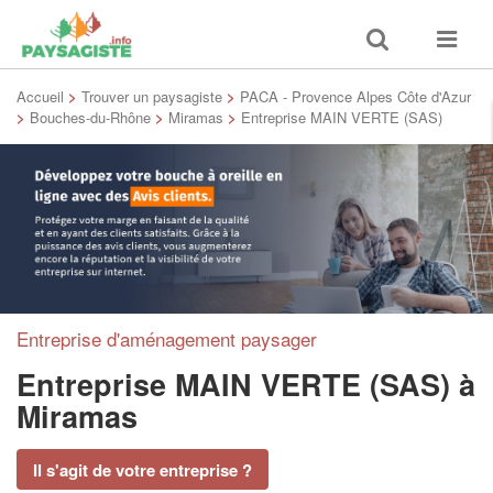
Toggle
Toggle
search
navigat
Accueil
>
Trouver un paysagiste
>
PACA - Provence Alpes Côte d'Azur
>
Bouches-du-Rhône
>
Miramas
>
Entreprise MAIN VERTE (SAS)
Entreprise d'aménagement paysager
Entreprise MAIN VERTE (SAS)
à
Miramas
Il s'agit de votre entreprise ?