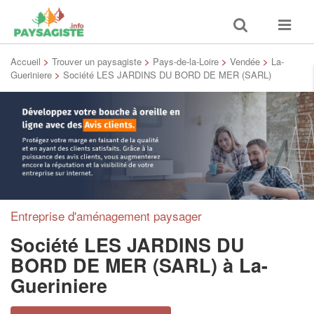
Toggle
Toggle
search
navigat
Accueil
>
Trouver un paysagiste
>
Pays-de-la-Loire
>
Vendée
>
La-
Gueriniere
>
Société LES JARDINS DU BORD DE MER (SARL)
Entreprise d'aménagement paysager
Société LES JARDINS DU
BORD DE MER (SARL)
à La-
Gueriniere