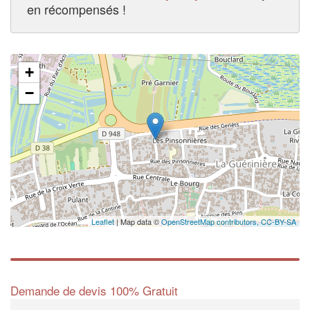
en récompensés !
+
−
Leaflet
| Map data ©
OpenStreetMap contributors,
CC-BY-SA
Demande de devis 100% Gratuit