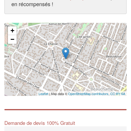
en récompensés !
+
−
Leaflet
| Map data ©
OpenStreetMap contributors,
CC-BY-SA
Demande de devis 100% Gratuit