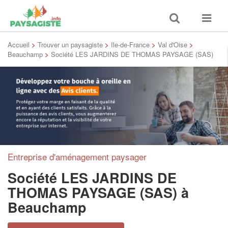
Toggle
Toggle
search
navigat
Accueil
>
Trouver un paysagiste
>
Ile-de-France
>
Val d'Oise
>
Beauchamp
>
Société LES JARDINS DE THOMAS PAYSAGE (SAS)
Entreprise d'aménagement paysager
Société LES JARDINS DE
THOMAS PAYSAGE (SAS)
à
Beauchamp