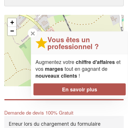
+
−
✕
Vous êtes un
professionnel ?
Augmentez votre
et
chiffre d'affaires
vos
tout en gagnant de
marges
!
nouveaux clients
Leaflet
| Map data ©
OpenStreetMap contributors,
CC-BY-SA
En savoir plus
Demande de devis 100% Gratuit
Erreur lors du chargement du formulaire