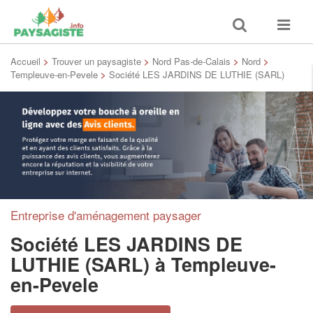
Toggle
Toggle
search
navigat
Accueil
>
Trouver un paysagiste
>
Nord Pas-de-Calais
>
Nord
>
Templeuve-en-Pevele
>
Société LES JARDINS DE LUTHIE (SARL)
Entreprise d'aménagement paysager
Société LES JARDINS DE
LUTHIE (SARL)
à Templeuve-
en-Pevele