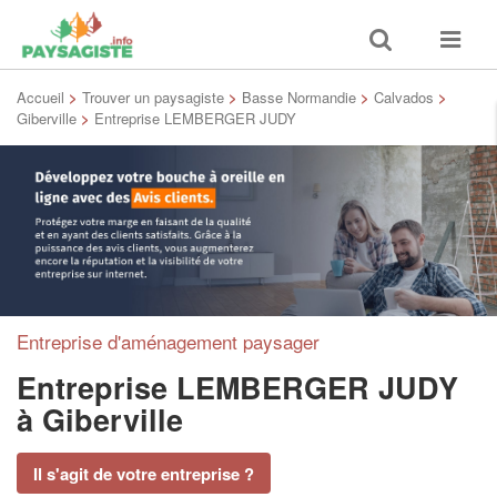
Toggle
Toggle
search
navigat
Accueil
>
Trouver un paysagiste
>
Basse Normandie
>
Calvados
>
Giberville
>
Entreprise LEMBERGER JUDY
Entreprise d'aménagement paysager
Entreprise LEMBERGER JUDY
à Giberville
Il s'agit de votre entreprise ?