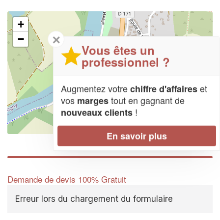
+
✕
−
Vous êtes un
professionnel ?
Augmentez votre
et
chiffre d'affaires
vos
tout en gagnant de
marges
!
nouveaux clients
Leaflet
| Map data ©
OpenStreetMap contributors,
CC-BY-SA
En savoir plus
Demande de devis 100% Gratuit
Erreur lors du chargement du formulaire