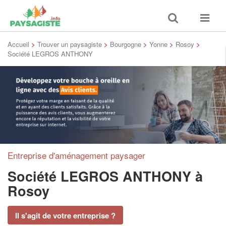
Toggle
Toggle
search
navigat
Accueil
>
Trouver un paysagiste
>
Bourgogne
>
Yonne
>
Rosoy
>
Société LEGROS ANTHONY
Entreprise d'aménagement paysager
Société LEGROS ANTHONY
à
Rosoy
Il s'agit de votre entreprise ?