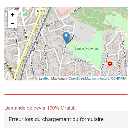
+
−
✕
Vous êtes u
professionn
Augmentez votre
chiff
vos
tout en ga
marges
!
nouveaux clients
Leaflet
| Map data ©
OpenStreetMap contributors,
CC-BY-SA
En savoir 
Demande de devis 100% Gratuit
Erreur lors du chargement du formulaire