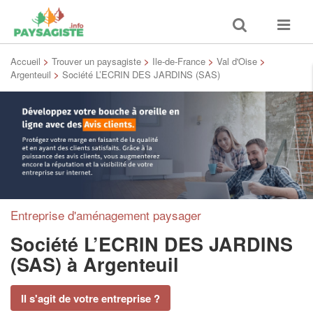
Toggle
Toggle
search
navigat
Accueil
>
Trouver un paysagiste
>
Ile-de-France
>
Val d'Oise
>
Argenteuil
>
Société L’ECRIN DES JARDINS (SAS)
Entreprise d'aménagement paysager
Société L’ECRIN DES JARDINS
(SAS)
à Argenteuil
Il s'agit de votre entreprise ?