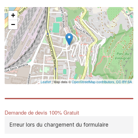
+
−
✕
Vous ê
profes
Augmentez vot
vos
to
marges
nouveaux clie
Leaflet
| Map data ©
OpenStreetMap contributors,
CC-BY-SA
En 
Demande de devis 100% Gratuit
Erreur lors du chargement du formulaire