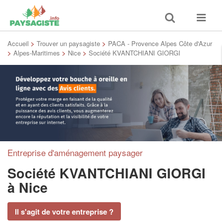
Toggle
Toggle
search
navigat
Accueil
>
Trouver un paysagiste
>
PACA - Provence Alpes Côte d'Azur
>
Alpes-Maritimes
>
Nice
>
Société KVANTCHIANI GIORGI
Entreprise d'aménagement paysager
Société KVANTCHIANI GIORGI
à Nice
Il s'agit de votre entreprise ?