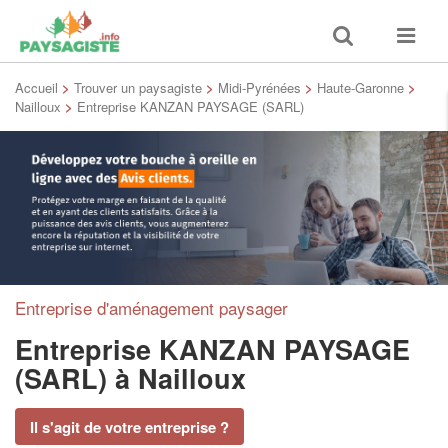
Toggle
Toggle
search
navigat
Accueil
>
Trouver un paysagiste
>
Midi-Pyrénées
>
Haute-Garonne
>
Nailloux
>
Entreprise KANZAN PAYSAGE (SARL)
Entreprise d'aménagement paysager
Entreprise KANZAN PAYSAGE
(SARL)
à Nailloux
Il s'agit de votre entreprise ?