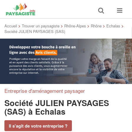
Toggle
Toggle
search
navigat
Accueil
>
Trouver un paysagiste
>
Rhône-Alpes
>
Rhône
>
Echalas
>
Société JULIEN PAYSAGES (SAS)
Entreprise d'aménagement paysager
Société JULIEN PAYSAGES
(SAS)
à Echalas
Il s'agit de votre entreprise ?