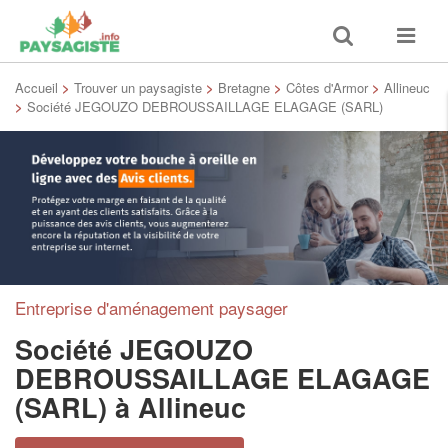
Toggle
Toggle
search
navigat
Accueil
>
Trouver un paysagiste
>
Bretagne
>
Côtes d'Armor
>
Allineuc
>
Société JEGOUZO DEBROUSSAILLAGE ELAGAGE (SARL)
Entreprise d'aménagement paysager
Société JEGOUZO
DEBROUSSAILLAGE ELAGAGE
(SARL)
à Allineuc