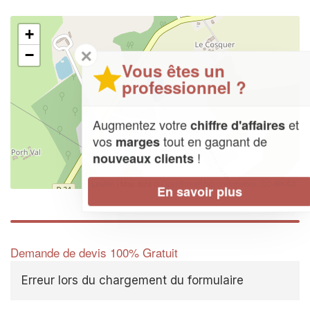
+
✕
−
Vous êtes un
professionnel ?
Augmentez votre
et
chiffre d'affaires
vos
tout en gagnant de
marges
!
nouveaux clients
Leaflet
| Map data ©
OpenStreetMap contributors,
CC-BY-SA
En savoir plus
Demande de devis 100% Gratuit
Erreur lors du chargement du formulaire