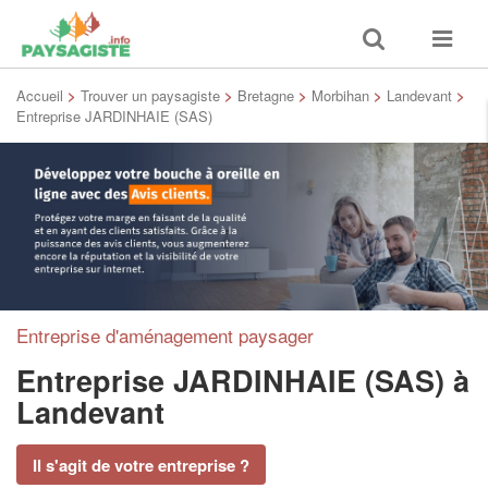
Toggle
Toggle
search
navigat
Accueil
>
Trouver un paysagiste
>
Bretagne
>
Morbihan
>
Landevant
>
Entreprise JARDINHAIE (SAS)
Entreprise d'aménagement paysager
Entreprise JARDINHAIE (SAS)
à
Landevant
Il s'agit de votre entreprise ?