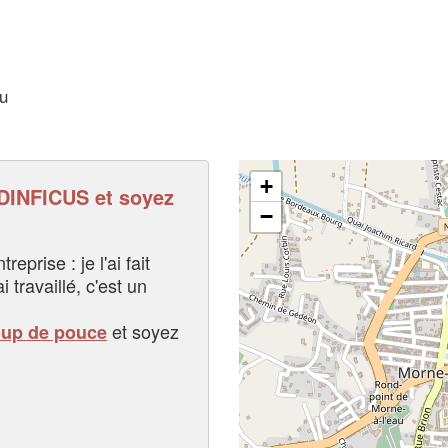
au
+
INFICUS et soyez
−
eprise : je l'ai fait
i travaillé, c'est un
et soyez
oup de pouce