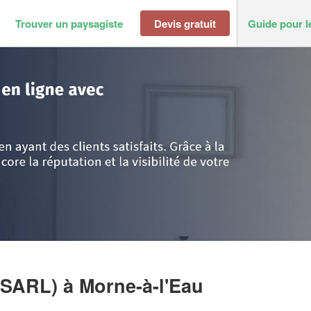
Trouver un paysagiste
Devis gratuit
Guide pour l
e
>
Morne-à-l'Eau
>
Entreprise JARDINFICUS (SARL)
 (SARL)
à Morne-à-l'Eau