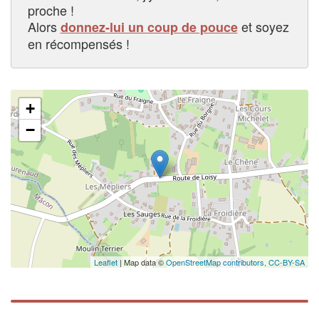
proche !
Alors
et soyez
donnez-lui un coup de pouce
en récompensés !
+
−
Leaflet
| Map data ©
OpenStreetMap contributors,
CC-BY-SA