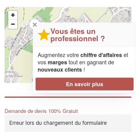
+
✕
−
Vous êtes un
professionnel ?
Augmentez votre
et
chiffre d'affaires
vos
tout en gagnant de
marges
!
nouveaux clients
Leaflet
| Map data ©
OpenStreetMap contributors,
CC-BY-SA
En savoir plus
Demande de devis 100% Gratuit
Erreur lors du chargement du formulaire