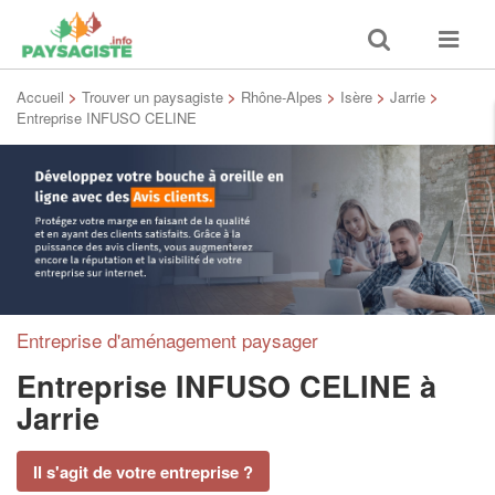
Toggle
Toggle
search
navigat
Accueil
>
Trouver un paysagiste
>
Rhône-Alpes
>
Isère
>
Jarrie
>
Entreprise INFUSO CELINE
Entreprise d'aménagement paysager
Entreprise INFUSO CELINE
à
Jarrie
Il s'agit de votre entreprise ?