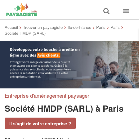
Toggle
Toggle
search
navigat
Accueil
>
Trouver un paysagiste
>
Ile-de-France
>
Paris
>
Paris
>
Société HMDP (SARL)
Entreprise d'aménagement paysager
Société HMDP (SARL)
à Paris
Il s'agit de votre entreprise ?