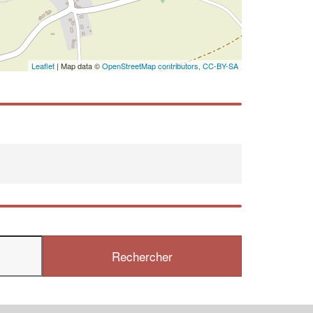
Leaflet
| Map data ©
OpenStreetMap contributors,
CC-BY-SA