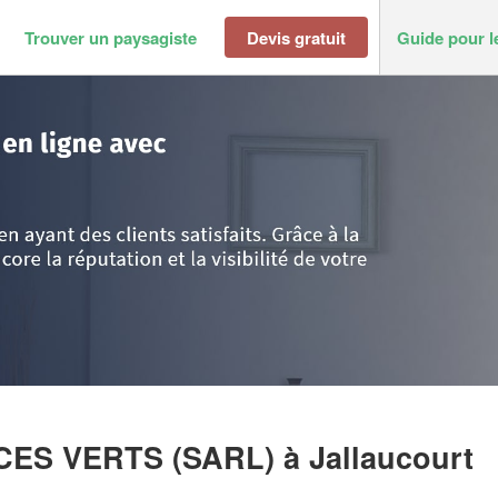
Trouver un paysagiste
Devis gratuit
Guide pour l
laucourt
>
Société HEYMONET ESPACES VERTS (SARL)
CES VERTS (SARL)
à Jallaucourt