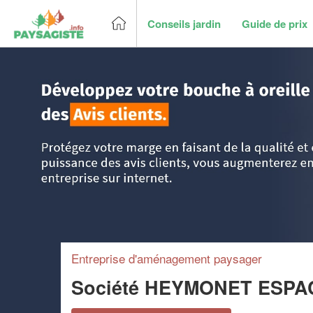
Conseils jardin
Guide de prix
Accueil
>
Trouver un paysagiste
>
Lorraine
>
Moselle
>
Jal
Entreprise d'aménagement paysager
Société HEYMONET ESPA