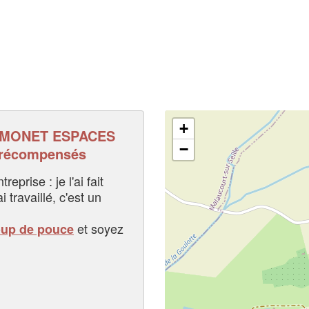
+
YMONET ESPACES
−
 récompensés
eprise : je l'ai fait
i travaillé, c'est un
et soyez
oup de pouce