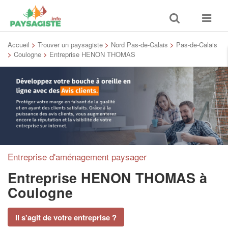
Toggle
Toggle
search
navigat
Accueil
>
Trouver un paysagiste
>
Nord Pas-de-Calais
>
Pas-de-Calais
>
Coulogne
>
Entreprise HENON THOMAS
Entreprise d'aménagement paysager
Entreprise HENON THOMAS
à
Coulogne
Il s'agit de votre entreprise ?