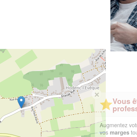
✕
Vous êtes un
professionnel ?
Augmentez votre
et
chiffre d'affaires
vos
tout en gagnant de
marges