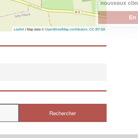
!
nouveaux clients
En savoir plus
Leaflet
| Map data ©
OpenStreetMap contributors,
CC-BY-SA