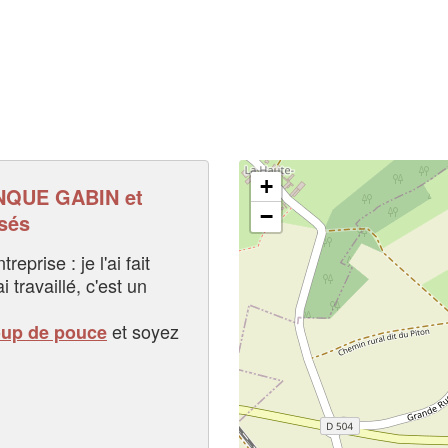
+
NQUE GABIN et
−
sés
eprise : je l'ai fait
i travaillé, c'est un
et soyez
oup de pouce