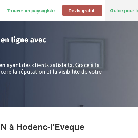
Trouver un paysagiste
Devis gratuit
Guide pour l
c-l'Eveque
>
Entreprise HAINQUE GABIN
IN
à Hodenc-l'Eveque