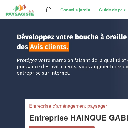
Conseils jardin
Guide de prix
Accueil
>
Trouver un paysagiste
>
Picardie
>
Oise
>
Hoden
Entreprise d'aménagement paysager
Entreprise HAINQUE GAB