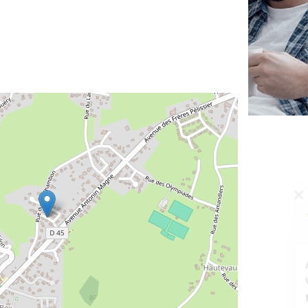
✕
Vous êtes un
professionnel ?
Augmentez votre
et
chiffre d'affaires
vos
tout en gagnant de
marges
!
nouveaux clients