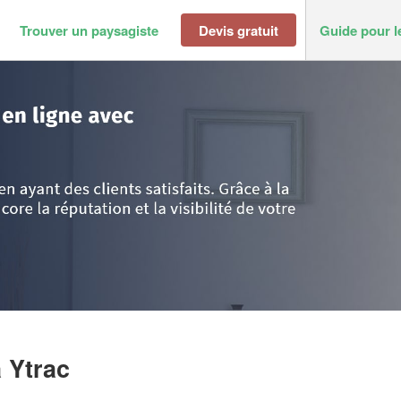
Trouver un paysagiste
Devis gratuit
Guide pour l
ac
>
Société GYRE ANTHONY
 Ytrac