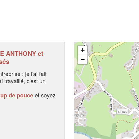
+
E ANTHONY et
−
sés
eprise : je l'ai fait
i travaillé, c'est un
et soyez
oup de pouce