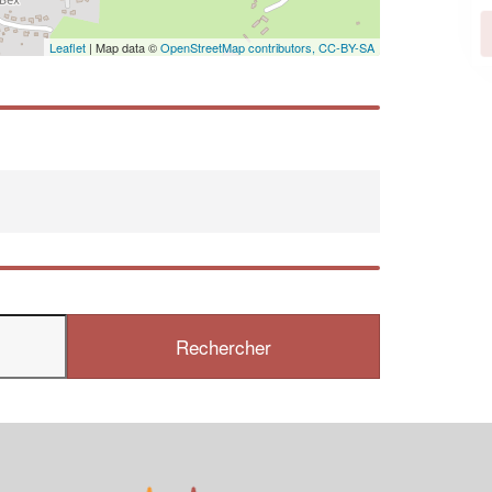
En savoir plus
Leaflet
| Map data ©
OpenStreetMap contributors,
CC-BY-SA