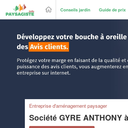
Conseils jardin
Guide de prix
Accueil
>
Trouver un paysagiste
>
Auvergne
>
Cantal
>
Ytr
Entreprise d'aménagement paysager
Société GYRE ANTHONY
à