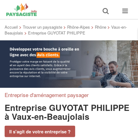
Toggle
Toggle
search
navigat
Accueil
>
Trouver un paysagiste
>
Rhône-Alpes
>
Rhône
>
Vaux-en-
Beaujolais
>
Entreprise GUYOTAT PHILIPPE
Entreprise d'aménagement paysager
Entreprise GUYOTAT PHILIPPE
à Vaux-en-Beaujolais
Il s'agit de votre entreprise ?