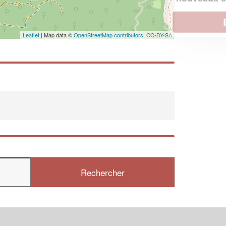
En savoir plus
Leaflet
| Map data ©
OpenStreetMap contributors,
CC-BY-SA