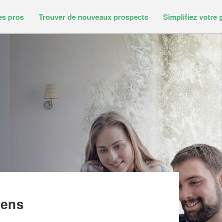
es pros
Trouver de nouveaux prospects
Simplifiez votre 
T (SARL)
gens