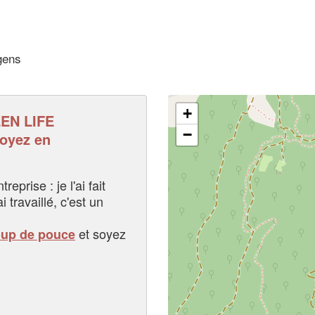
gens
+
EN LIFE
−
oyez en
eprise : je l'ai fait
i travaillé, c'est un
et soyez
oup de pouce