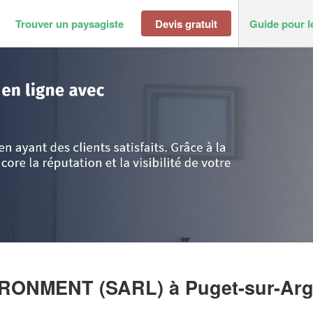
Trouver un paysagiste
Devis gratuit
Guide pour l
Côte d'Azur
>
Var
>
Puget-sur-Argens
>
Société GREEN LIFE ENVIRONMEN
VIRONMENT (SARL)
à Puget-sur-Ar