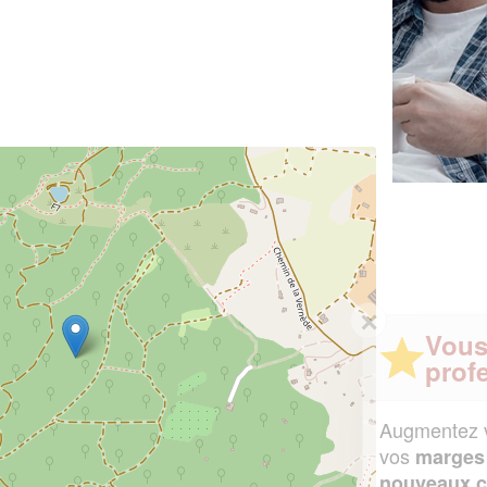
✕
Vous êtes un
professionnel ?
Augmentez votre
et
chiffre d'affaires
vos
tout en gagnant de
marges
!
nouveaux clients