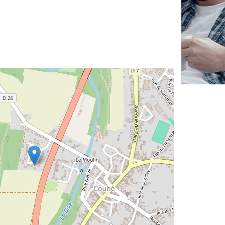
✕
Vous êtes un
professionnel ?
Augmentez votre
et
chiffre d'affaires
vos
tout en gagnant de
marges
!
nouveaux clients