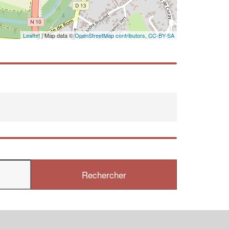
En savoir plus
Leaflet
| Map data ©
OpenStreetMap contributors,
CC-BY-SA