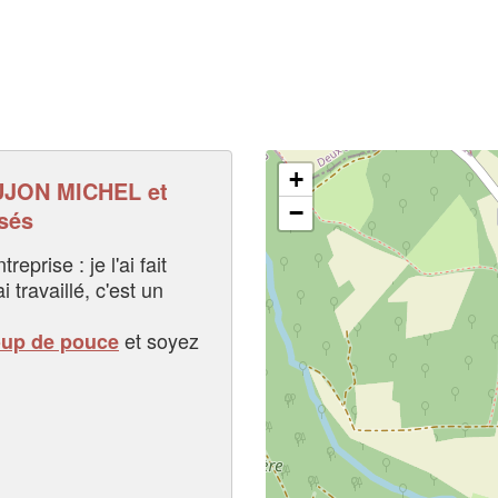
+
JON MICHEL et
−
sés
eprise : je l'ai fait
i travaillé, c'est un
et soyez
oup de pouce