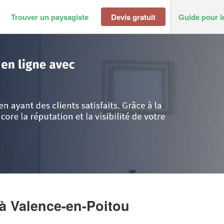
Trouver un paysagiste
Devis gratuit
Guide pour l
ne
>
Valence-en-Poitou
>
Société GOUJON MICHEL
à Valence-en-Poitou