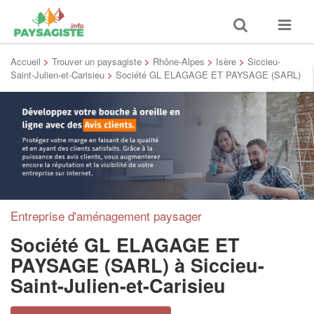
Toggle
Toggle
search
navigat
Accueil
>
Trouver un paysagiste
>
Rhône-Alpes
>
Isère
>
Siccieu-
Saint-Julien-et-Carisieu
>
Société GL ELAGAGE ET PAYSAGE (SARL)
Entreprise d'aménagement paysager
Société GL ELAGAGE ET
PAYSAGE (SARL)
à Siccieu-
Saint-Julien-et-Carisieu