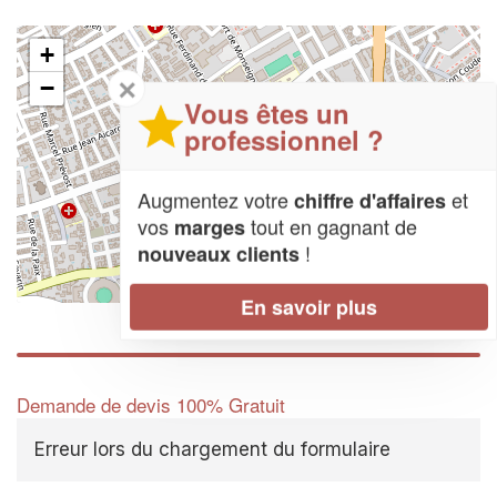
+
✕
−
Vous êtes un
professionnel ?
Augmentez votre
et
chiffre d'affaires
vos
tout en gagnant de
marges
!
nouveaux clients
Leaflet
| Map data ©
OpenStreetMap contributors,
CC-BY-SA
En savoir plus
Demande de devis 100% Gratuit
Erreur lors du chargement du formulaire