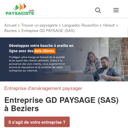
Toggle
Toggle
search
navigat
Accueil
>
Trouver un paysagiste
>
Languedoc-Roussillon
>
Hérault
>
Beziers
>
Entreprise GD PAYSAGE (SAS)
Entreprise d'aménagement paysager
Entreprise GD PAYSAGE (SAS)
à Beziers
Il s'agit de votre entreprise ?