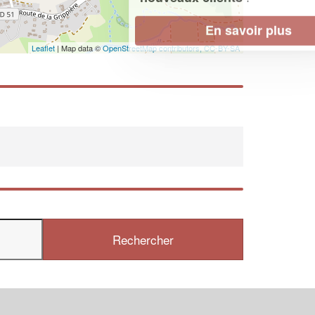
En savoir plus
Leaflet
| Map data ©
OpenStreetMap contributors,
CC-BY-SA