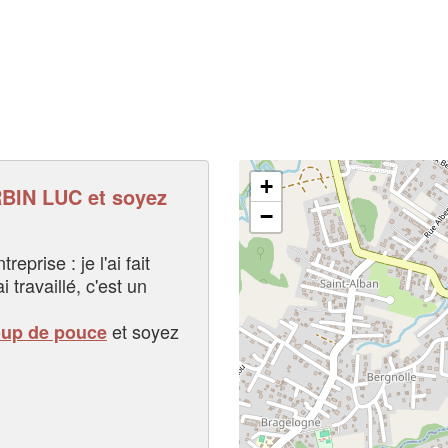
+
IN LUC et soyez
−
eprise : je l'ai fait
i travaillé, c'est un
et soyez
oup de pouce