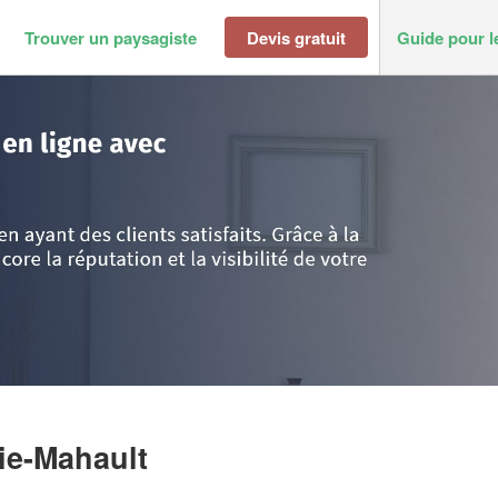
Trouver un paysagiste
Devis gratuit
Guide pour l
e
>
Baie-Mahault
>
Société GARBIN LUC
ie-Mahault