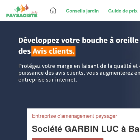
Conseils jardin
Guide de prix
Accueil
>
Trouver un paysagiste
>
DOM-TOM
>
Guadeloup
Entreprise d'aménagement paysager
Société GARBIN LUC
à Ba