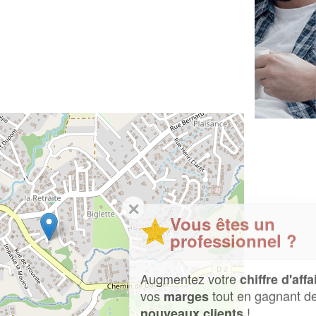
✕
Vous êtes un
professionnel ?
Augmentez votre
et
chiffre d'affaires
vos
tout en gagnant de
marges
!
nouveaux clients