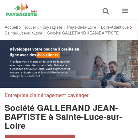
Toggle
Toggle
search
navigat
Accueil
>
Trouver un paysagiste
>
Pays-de-la-Loire
>
Loire-Atlantique
>
Sainte-Luce-sur-Loire
>
Société GALLERAND JEAN-BAPTISTE
Entreprise d'aménagement paysager
Société GALLERAND JEAN-
BAPTISTE
à Sainte-Luce-sur-
Loire