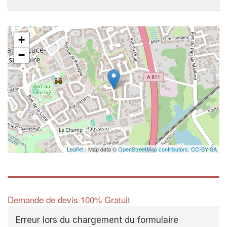
+
−
✕
Vo
pr
Augment
vos
mar
nouveaux
Leaflet
| Map data ©
OpenStreetMap contributors,
CC-BY-SA
Demande de devis 100% Gratuit
Erreur lors du chargement du formulaire