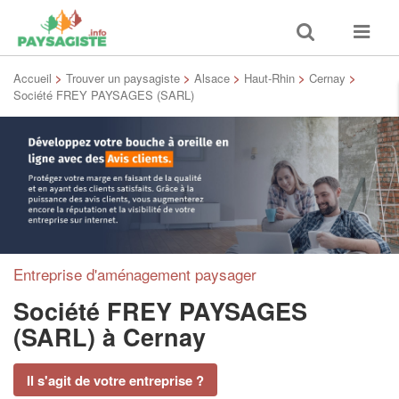
Toggle
Toggle
search
navigat
Accueil
>
Trouver un paysagiste
>
Alsace
>
Haut-Rhin
>
Cernay
>
Société FREY PAYSAGES (SARL)
Entreprise d'aménagement paysager
Société FREY PAYSAGES
(SARL)
à Cernay
Il s'agit de votre entreprise ?