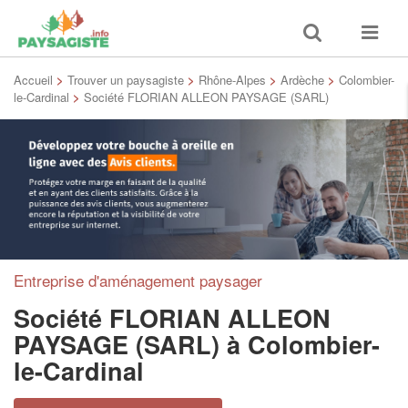
Toggle
Toggle
search
navigat
Accueil
>
Trouver un paysagiste
>
Rhône-Alpes
>
Ardèche
>
Colombier-
le-Cardinal
>
Société FLORIAN ALLEON PAYSAGE (SARL)
Entreprise d'aménagement paysager
Société FLORIAN ALLEON
PAYSAGE (SARL)
à Colombier-
le-Cardinal