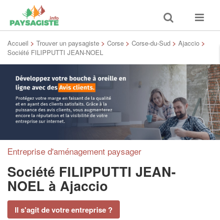
Toggle
Toggle
search
navigat
Accueil
>
Trouver un paysagiste
>
Corse
>
Corse-du-Sud
>
Ajaccio
>
Société FILIPPUTTI JEAN-NOEL
Entreprise d'aménagement paysager
Société FILIPPUTTI JEAN-
NOEL
à Ajaccio
Il s'agit de votre entreprise ?