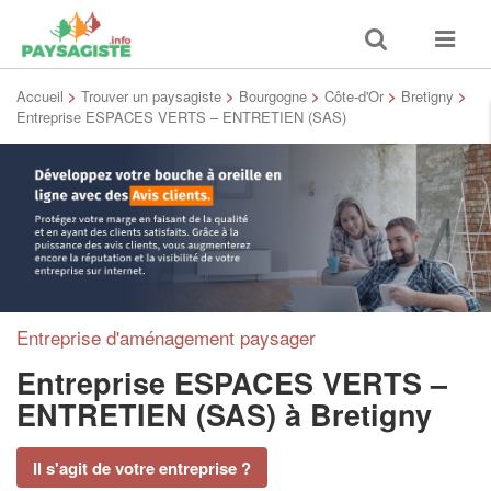
Toggle
Toggle
search
navigat
Accueil
>
Trouver un paysagiste
>
Bourgogne
>
Côte-d'Or
>
Bretigny
>
Entreprise ESPACES VERTS – ENTRETIEN (SAS)
Entreprise d'aménagement paysager
Entreprise ESPACES VERTS –
ENTRETIEN (SAS)
à Bretigny
Il s'agit de votre entreprise ?