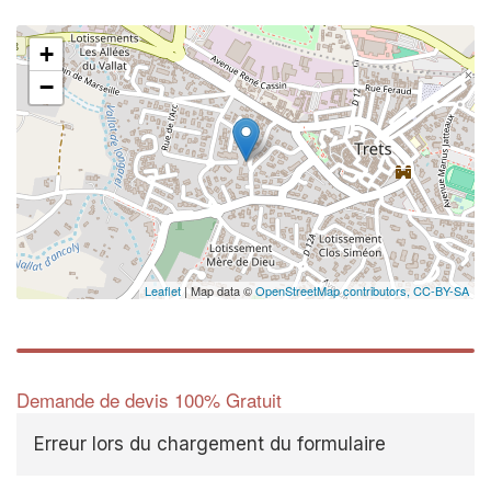
+
−
✕
Vous êtes 
profession
Augmentez votre
chi
vos
tout en 
marges
!
nouveaux clients
Leaflet
| Map data ©
OpenStreetMap contributors,
CC-BY-SA
En savoi
Demande de devis 100% Gratuit
Erreur lors du chargement du formulaire