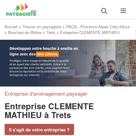
Toggle
Toggle
search
navigat
Accueil
>
Trouver un paysagiste
>
PACA - Provence Alpes Côte d'Azur
>
Bouches-du-Rhône
>
Trets
>
Entreprise CLEMENTE MATHIEU
Entreprise d'aménagement paysager
Entreprise CLEMENTE
MATHIEU
à Trets
Il s'agit de votre entreprise ?