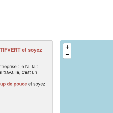
+
IFVERT et soyez
−
eprise : je l'ai fait
i travaillé, c'est un
et soyez
oup de pouce