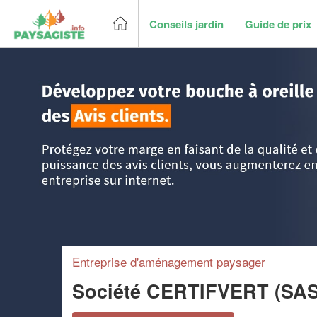
Conseils jardin
Guide de prix
Accueil
>
Trouver un paysagiste
>
Ile-de-France
>
Paris
>
Entreprise d'aménagement paysager
Société CERTIFVERT (SA