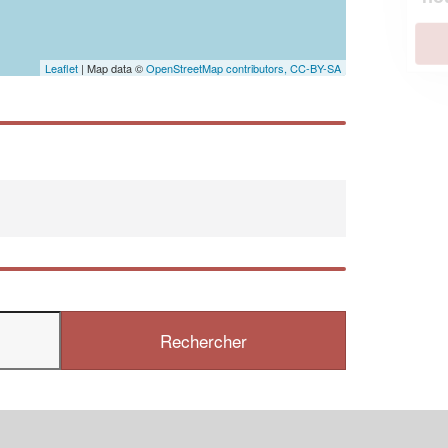
En savoir plus
Leaflet
| Map data ©
OpenStreetMap contributors,
CC-BY-SA