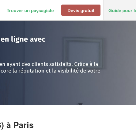
Trouver un paysagiste
Devis gratuit
Guide pour l
Paris
>
Société CERTIFVERT (SAS)
S)
à Paris