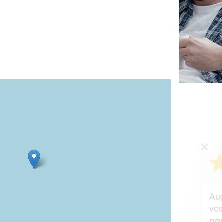
✕
Vous êtes un
professionnel ?
Augmentez votre
et
chiffre d'affaires
vos
tout en gagnant de
marges
!
nouveaux clients