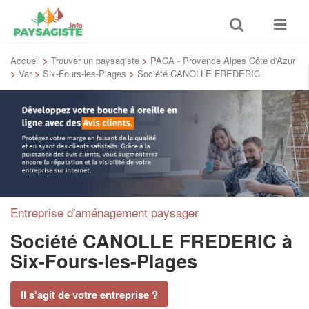
Toggle
Toggle
search
navigat
Accueil
>
Trouver un paysagiste
>
PACA - Provence Alpes Côte d'Azur
>
Var
>
Six-Fours-les-Plages
>
Société CANOLLE FREDERIC
Entreprise d'aménagement paysager
Société CANOLLE FREDERIC
à
Six-Fours-les-Plages
Il s'agit de votre entreprise ?