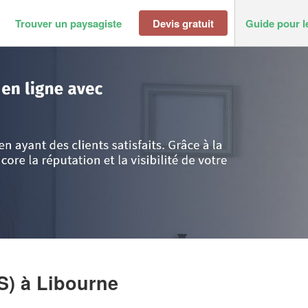
Trouver un paysagiste
Devis gratuit
Guide pour l
ibourne
>
Entreprise C.MELOUS (SAS)
S)
à Libourne