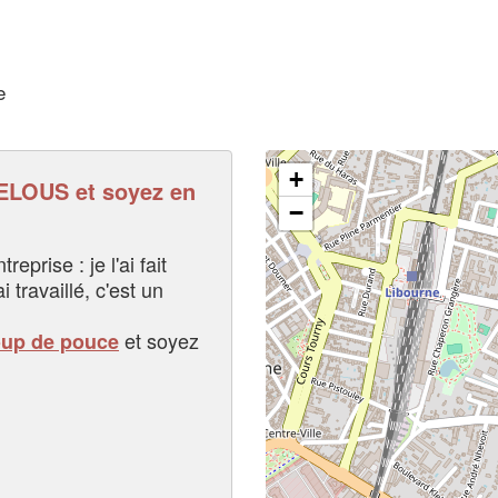
e
+
LOUS et soyez en
−
eprise : je l'ai fait
i travaillé, c'est un
et soyez
oup de pouce