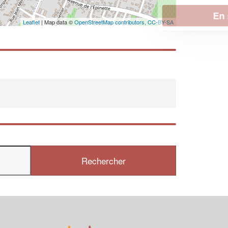
En savoir plus
Leaflet
| Map data ©
OpenStreetMap contributors,
CC-BY-SA