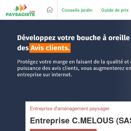
Conseils jardin
Guide de prix
Accueil
>
Trouver un paysagiste
>
Aquitaine
>
Gironde
>
L
Entreprise d'aménagement paysager
Entreprise C.MELOUS (SA