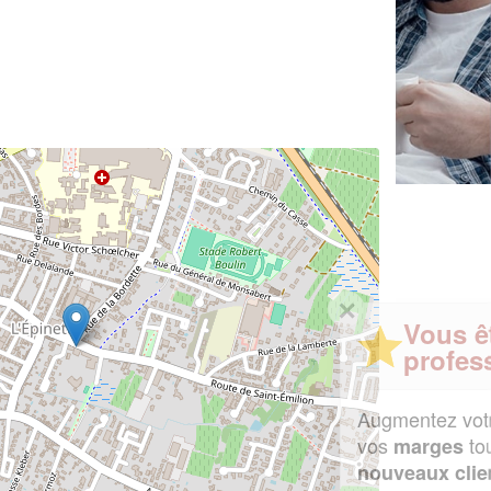
✕
Vous êtes un
professionnel ?
Augmentez votre
et
chiffre d'affaires
vos
tout en gagnant de
marges
!
nouveaux clients