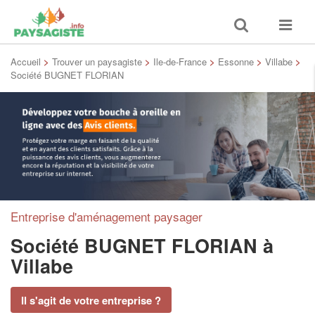
Toggle
Toggle
search
navigat
Accueil
>
Trouver un paysagiste
>
Ile-de-France
>
Essonne
>
Villabe
>
Société BUGNET FLORIAN
Entreprise d'aménagement paysager
Société BUGNET FLORIAN
à
Villabe
Il s'agit de votre entreprise ?